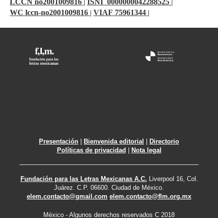
LCCN no2001009816
ISNI 0000000042288525
|
|
WC lccn-no2001009816
VIAF 75961344
|
|
Presentación
|
Bienvenida editorial
|
Directorio
Políticas de privacidad
|
Nota legal
Fundación para las Letras Mexicanas A.C.
Liverpool 16, Col.
Juárez. C.P. 06600. Ciudad de México.
elem.contacto@gmail.com
elem.contacto@flm.org.mx
México - Algunos derechos reservados C 2018