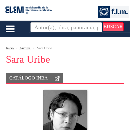
BUSCAR
Toggle
navigation
Inicio
Autores
Sara Uribe
Sara Uribe
CATÁLOGO INBA