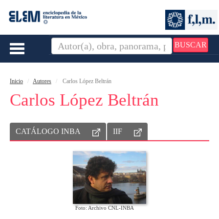
BUSCAR
Toggle
navigation
Inicio
Autores
Carlos López Beltrán
Carlos López Beltrán
CATÁLOGO INBA
IIF
Foto: Archivo CNL-INBA