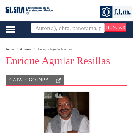
BUSCAR
Toggle
navigation
Inicio
Autores
Enrique Aguilar Resillas
Enrique Aguilar Resillas
CATÁLOGO INBA