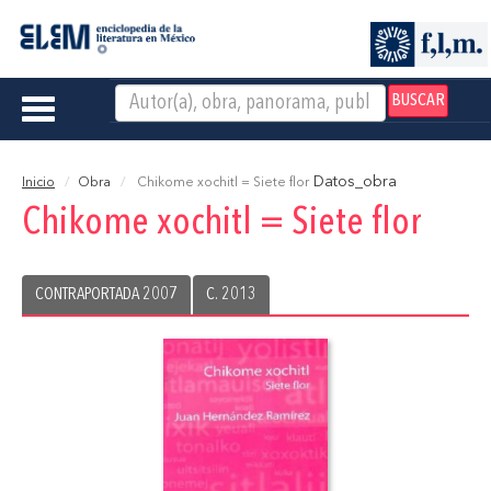
BUSCAR
Toggle
navigation
Datos_obra
Inicio
Obra
Chikome xochitl = Siete flor
Chikome xochitl = Siete flor
CONTRAPORTADA 2007
C. 2013