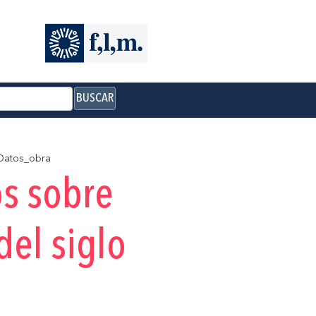
BUSCAR
atos_obra
os sobre
del siglo