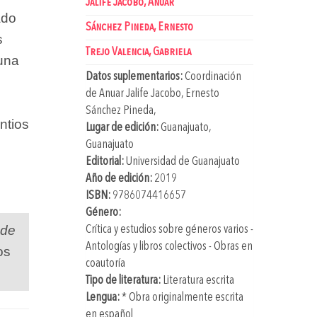
Jalife Jacobo, Anuar
ado
Sánchez Pineda, Ernesto
s
Trejo Valencia, Gabriela
 una
Datos suplementarios:
Coordinación
de
Anuar Jalife Jacobo
,
Ernesto
Sánchez Pineda
,
ntios
Lugar de edición:
Guanajuato,
Guanajuato
Editorial:
Universidad de Guanajuato
Año de edición:
2019
ISBN:
9786074416657
Género:
 de
Crítica y estudios sobre géneros varios -
Antologías y libros colectivos - Obras en
os
coautoría
Tipo de literatura:
Literatura escrita
Lengua:
* Obra originalmente escrita
en español