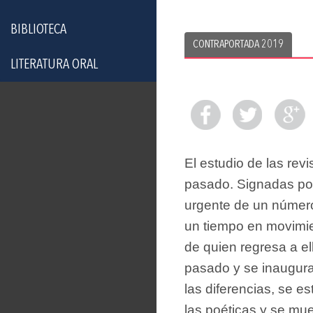
BIBLIOTECA
CONTRAPORTADA 2019
LITERATURA ORAL
El estudio de las rev
pasado. Signadas por 
urgente de un número 
un tiempo en movimie
de quien regresa a el
pasado y se inaugura e
las diferencias, se e
las poéticas y se mue