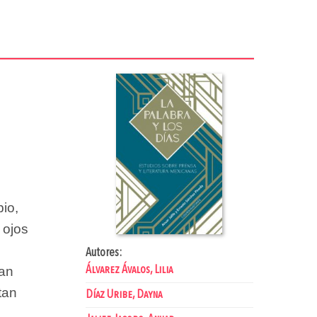
pio,
 ojos
Autores:
can
Álvarez Ávalos, Lilia
tan
Díaz Uribe, Dayna