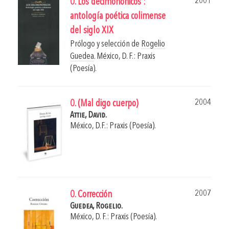
2001
0. Los decimonónicos :
antología poética colimense
del siglo XIX
Prólogo y selección de
Rogelio
Guedea
.
México, D. F.: Praxis
(Poesía).
2004
0. (Mal digo cuerpo)
Attie, David.
México, D.F.: Praxis (Poesía).
2007
0. Corrección
Guedea, Rogelio.
México, D. F.: Praxis (Poesía).