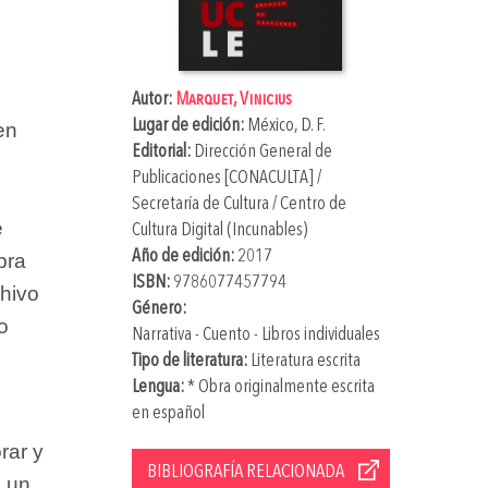
Autor:
Marquet, Vinicius
Lugar de edición:
México, D. F.
en
Editorial:
Dirección General de
Publicaciones [CONACULTA] /
Secretaría de Cultura / Centro de
e
Cultura Digital (Incunables)
Año de edición:
2017
bra
ISBN:
9786077457794
chivo
Género:
o
Narrativa - Cuento - Libros individuales
Tipo de literatura:
Literatura escrita
Lengua:
* Obra originalmente escrita
en español
rar y
BIBLIOGRAFÍA RELACIONADA
, un