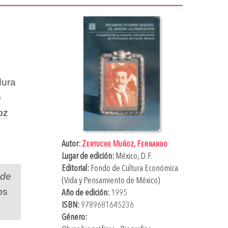
dura
o
oz
Autor:
Zertuche Muñoz, Fernando
Lugar de edición:
México, D. F.
Editorial:
Fondo de Cultura Económica
 de
(Vida y Pensamiento de México)
os
Año de edición:
1995
ISBN:
9789681645236
Género: