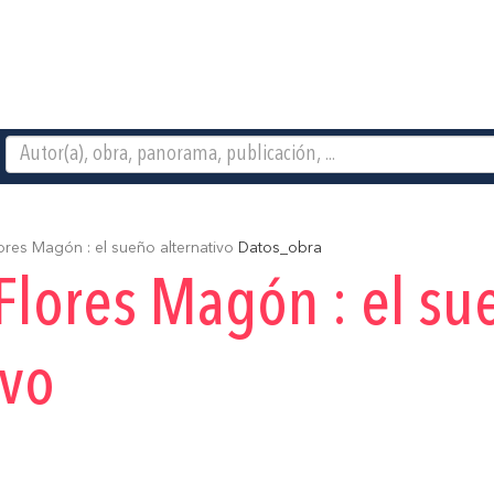
ores Magón : el sueño alternativo
Datos_obra
Flores Magón : el su
ivo