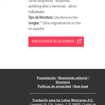
Obras biográficas - Biografías,
autobiografías y memorias - Libros
individuales
Tipo de literatura:
Literatura escrita
Lengua:
* Obra originalmente escrita
en español
BIBLIOGRAFÍA RELACIONADA
Presentación
|
Bienvenida editorial
|
Directorio
Políticas de privacidad
|
Nota legal
Fundación para las Letras Mexicanas A.C.
Liverpool 16, Col. Juárez. C.P. 06600. Ciudad de