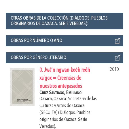
OTRAS OBRAS DE LA COLECCIÓN (DIÁLOGOS. PUEBLOS
ORIGINARIOS DE OAXACA. SERIE VEREDAS):
OBRAS POR NÚMERO O AÑO
OBRAS POR GÉNERO LITERARIO
2010
0. Jwá’n ngwan-keéh reéh
xa’gox = Creencias de
nuestros antepasados
Cruz Santiago, Emiliano.
Oaxaca, Oaxaca: Secretaría de las
Culturas y Artes de Oaxaca
(SECULTA) (Diálogos. Pueblos
originarios de Oaxaca. Serie
Veredas).