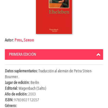
Autor:
Pitol, Sergio
PRIMERA EDICIÓN
Datos suplementarios:
Traducción al alemán de
Petra Strien-
Bourmer
.
Lugar de edición:
Berlín
Editorial:
Wagenbach (Salto)
Año de edición:
2003
ISBN:
9783803112057
Género: