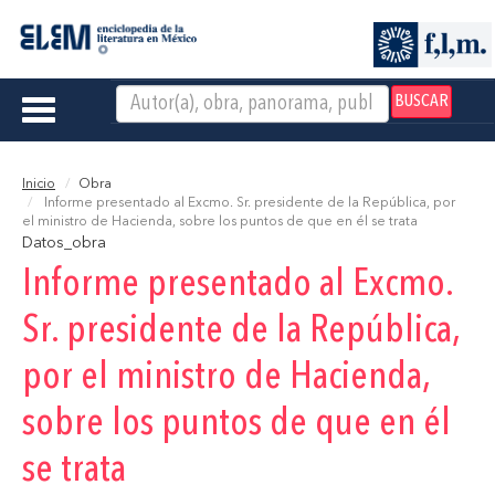
BUSCAR
Toggle
navigation
Inicio
Obra
Informe presentado al Excmo. Sr. presidente de la República, por
el ministro de Hacienda, sobre los puntos de que en él se trata
Datos_obra
Informe presentado al Excmo.
Sr. presidente de la República,
por el ministro de Hacienda,
sobre los puntos de que en él
se trata