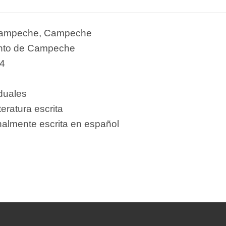
ampeche, Campeche
nto de Campeche
4
iduales
teratura escrita
nalmente escrita en español