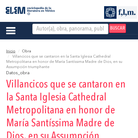
BUSCAR
Toggle
navigation
Inicio
Obra
Villancicos que se cantaron en la Santa Iglesia Cathedral
Metropolitana en honor de María Santíssima Madre de Dios, en su
Assumpción triumphante
Datos_obra
Villancicos que se cantaron en
la Santa Iglesia Cathedral
Metropolitana en honor de
María Santíssima Madre de
Dios, en su Assumpción