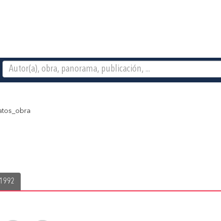
tos_obra
 1992