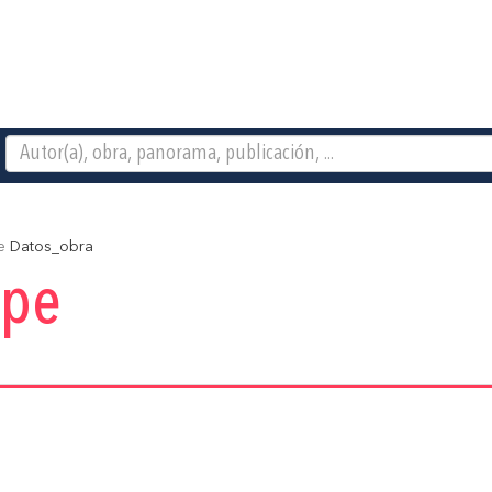
e
Datos_obra
upe