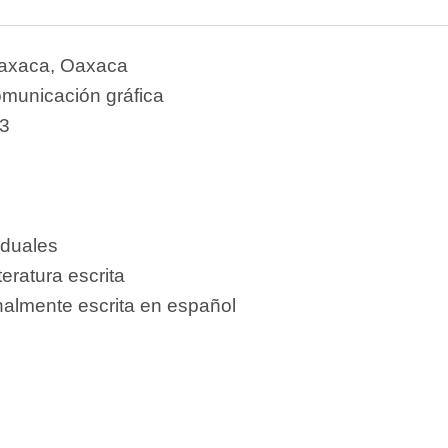
axaca, Oaxaca
omunicación gráfica
3
iduales
teratura escrita
nalmente escrita en español