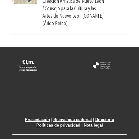
Creación Artística de Nuevo León
/ Consejo para la Cultura y las
Artes de Nuevo León [CONARTE]
(Árido Reino).
Presentación
|
Bienvenida editorial
|
Directorio
Políticas de privacidad
|
Nota legal