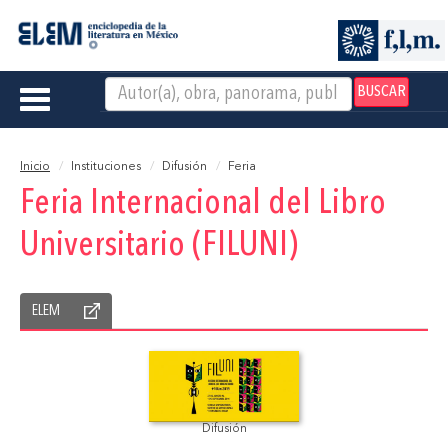
BUSCAR
Toggle
navigation
Inicio
Instituciones
Difusión
Feria
Feria Internacional del Libro
Universitario (FILUNI)
ELEM
Difusión