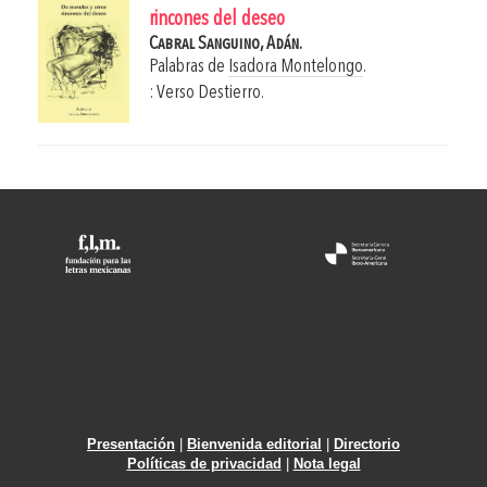
rincones del deseo
Cabral Sanguino, Adán.
Palabras de
Isadora Montelongo
.
: Verso Destierro.
Presentación
|
Bienvenida editorial
|
Directorio
Políticas de privacidad
|
Nota legal