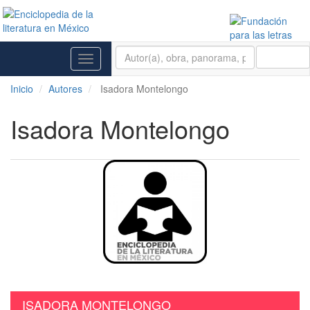
BUSCAR
Toggle
navigation
Inicio
Autores
Isadora Montelongo
Isadora Montelongo
ISADORA MONTELONGO