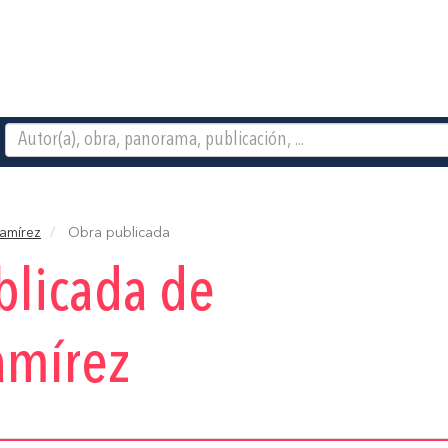
Ramírez
Obra publicada
blicada de
amírez