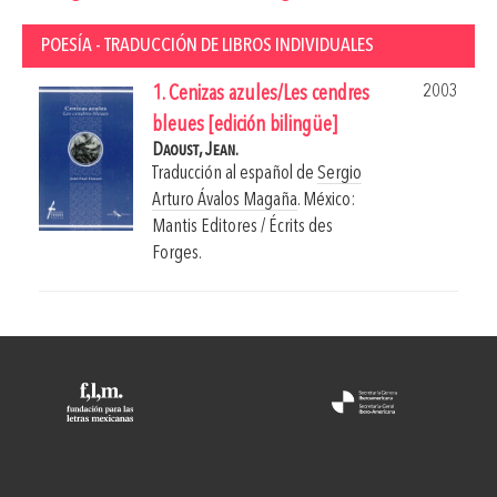
POESÍA - TRADUCCIÓN DE LIBROS INDIVIDUALES
2003
1. Cenizas azules/Les cendres
bleues [edición bilingüe]
Daoust, Jean.
Traducción al español de
Sergio
Arturo Ávalos Magaña
.
México:
Mantis Editores / Écrits des
Forges.