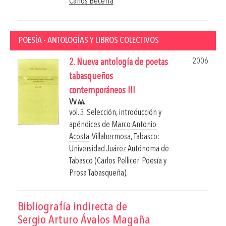
Carlos Becerra
POESÍA - ANTOLOGÍAS Y LIBROS COLECTIVOS
2006
2. Nueva antología de poetas
tabasqueños
contemporáneos III
Vv aa.
vol. 3. Selección, introducción y
apéndices de
Marco Antonio
Acosta
.
Villahermosa, Tabasco:
Universidad Juárez Autónoma de
Tabasco (Carlos Pellicer. Poesía y
Prosa Tabasqueña).
Bibliografía indirecta de
Sergio Arturo Ávalos Magaña