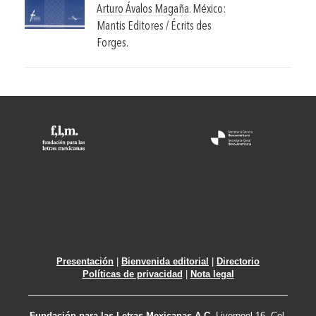
Arturo Ávalos Magaña
.
México:
Mantis Editores / Écrits des
Forges.
Presentación
|
Bienvenida editorial
|
Directorio
Políticas de privacidad
|
Nota legal
Fundación para las Letras Mexicanas A.C.
Liverpool 16, Col.