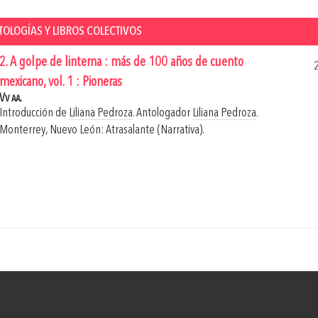
TOLOGÍAS Y LIBROS COLECTIVOS
2. A golpe de linterna : más de 100 años de cuento
mexicano, vol. 1 : Pioneras
Vv aa.
Introducción de
Liliana Pedroza
. Antologador
Liliana Pedroza
.
Monterrey, Nuevo León: Atrasalante (Narrativa).