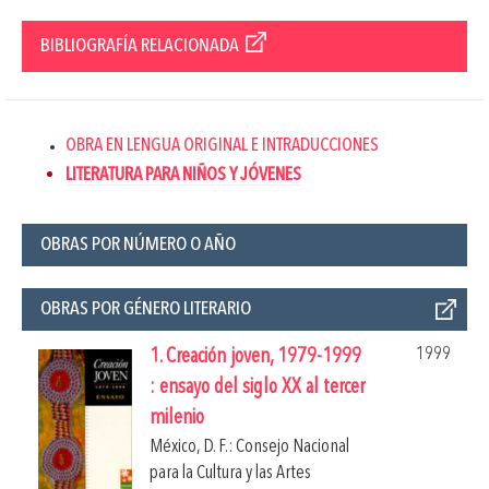
BIBLIOGRAFÍA RELACIONADA
OBRA EN LENGUA ORIGINAL E INTRADUCCIONES
LITERATURA PARA NIÑOS Y JÓVENES
OBRAS POR NÚMERO O AÑO
OBRAS POR GÉNERO LITERARIO
1999
1. Creación joven, 1979-1999
: ensayo del siglo XX al tercer
milenio
México, D. F.: Consejo Nacional
para la Cultura y las Artes