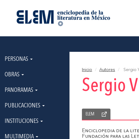
PERSONAS
Inicio
Autores
Sergio V
OBRAS
Sergio V
PANORAMAS
PUBLICACIONES
ELEM
INSTITUCIONES
Enciclopedia de la li
MULTIMEDIA
Fundación para las Le