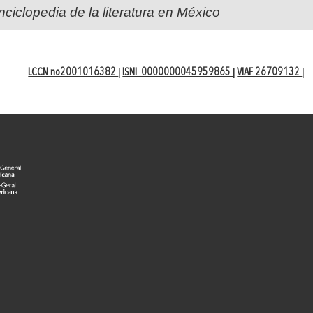
nciclopedia de la literatura en México
LCCN no2001016382
ISNI 0000000045959865
VIAF 26709132
|
|
|