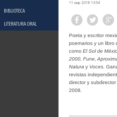
11 sep 2018 13:54
BIBLIOTECA
LITERATURA ORAL
Poeta y escritor mexi
poemarios y un libro
como
El Sol de Méxi
2000, Fune, Aproxim
Natura
y
Voces.
Gana
revistas independien
director y subdirecto
2008.