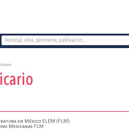
icario
icario
teratura en México ELEM (FLM)
tras Mexicanas FLM