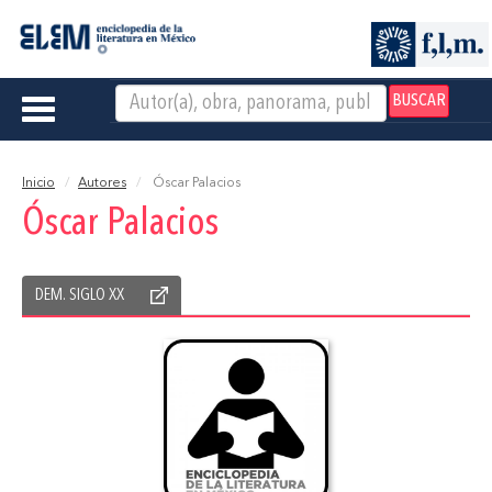
BUSCAR
Toggle
navigation
Inicio
Autores
Óscar Palacios
Óscar Palacios
DEM. SIGLO XX