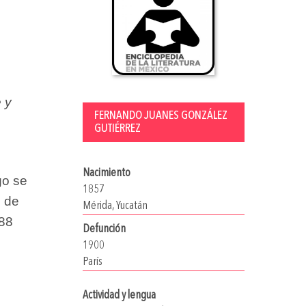
e y
FERNANDO JUANES GONZÁLEZ
GUTIÉRREZ
e
Nacimiento
go se
1857
s de
Mérida, Yucatán
888
Defunción
1900
París
Actividad y lengua