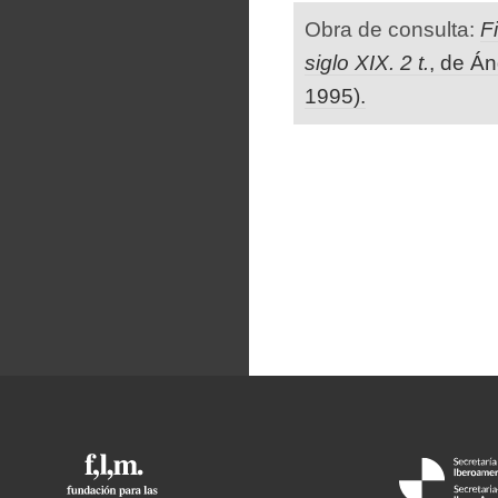
Obra de consulta:
F
siglo XIX. 2 t.
, de Á
1995).