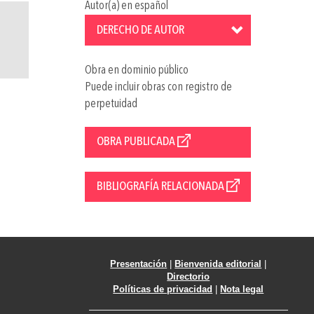
Autor(a) en español
DERECHO DE AUTOR
Obra en dominio público
Puede incluir obras con registro de
perpetuidad
OBRA PUBLICADA
BIBLIOGRAFÍA RELACIONADA
Presentación
|
Bienvenida editorial
|
Directorio
Políticas de privacidad
|
Nota legal