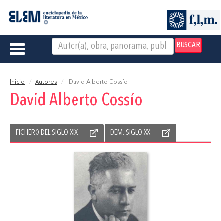
BUSCAR
Toggle
navigation
Inicio
Autores
David Alberto Cossío
David Alberto Cossío
FICHERO DEL SIGLO XIX
DEM. SIGLO XX