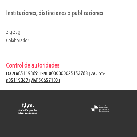
Instituciones, distinciones o publicaciones
Zig-Zag
Colaborador
Control de autoridades
LCCN n85119869
ISNI 0000000025153768
WC lccn-
|
|
n85119869
VIAF 50657103
|
|