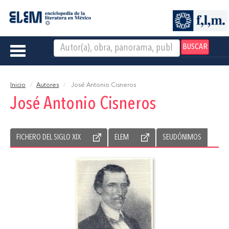
BUSCAR
Toggle
navigation
Inicio
Autores
José Antonio Cisneros
José Antonio Cisneros
FICHERO DEL SIGLO XIX
ELEM
SEUDÓNIMOS