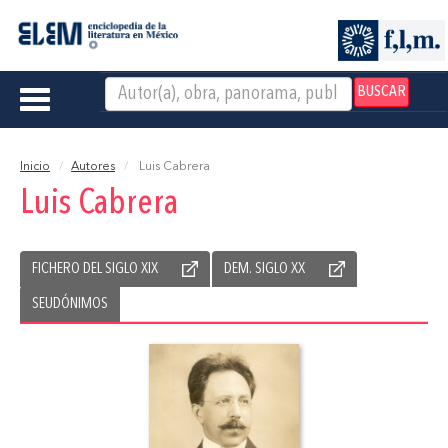
BUSCAR
Toggle
navigation
Inicio
Autores
Luis Cabrera
Luis Cabrera
FICHERO DEL SIGLO XIX
DEM. SIGLO XX
SEUDÓNIMOS