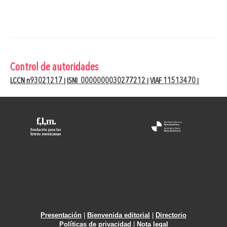
Control de autoridades
LCCN n93021217
ISNI 0000000030277212
VIAF 11513470
|
|
|
Presentación
|
Bienvenida editorial
|
Directorio
Políticas de privacidad
|
Nota legal