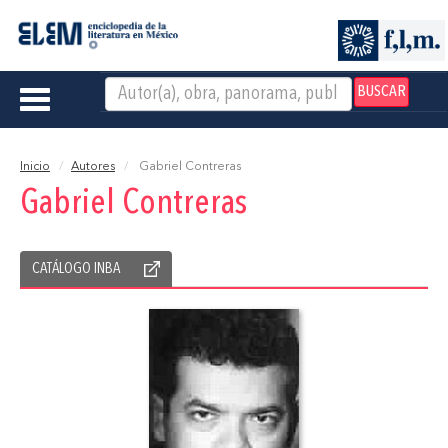
BUSCAR
Toggle
navigation
Inicio
Autores
Gabriel Contreras
Gabriel Contreras
CATÁLOGO INBA