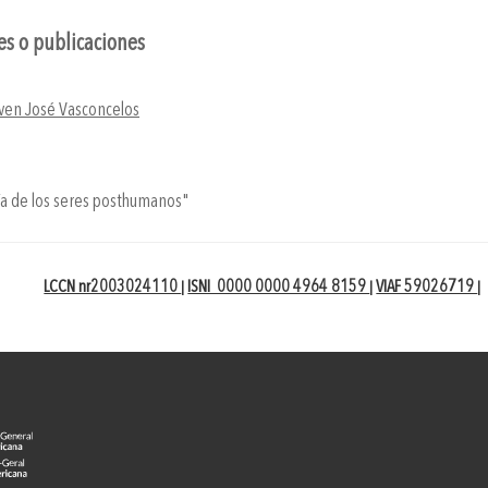
nes o publicaciones
ven José Vasconcelos
pía de los seres posthumanos"
LCCN nr2003024110
ISNI 0000 0000 4964 8159
VIAF 59026719
|
|
|