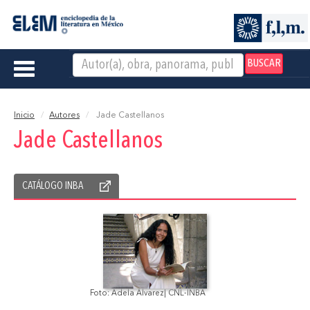
BUSCAR
Toggle
navigation
Inicio
Autores
Jade Castellanos
Jade Castellanos
CATÁLOGO INBA
Foto: Adela Álvarez| CNL-INBA