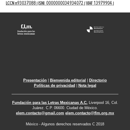
LCCN n93037088
ISNI 0000000034934072
VIAF 13979904
|
|
|
Presentación
|
Bienvenida editorial
|
Directorio
Políticas de privacidad
|
Nota legal
Fundación para las Letras Mexicanas A.C.
Liverpool 16, Col.
Juárez. C.P. 06600. Ciudad de México.
elem.contacto@gmail.com
elem.contacto@flm.org.mx
México - Algunos derechos reservados C 2018