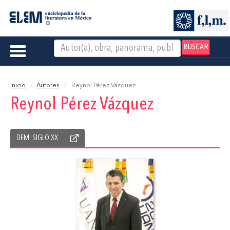
BUSCAR
Toggle
navigation
Inicio
Autores
Reynol Pérez Vázquez
Reynol Pérez Vázquez
DEM. SIGLO XX