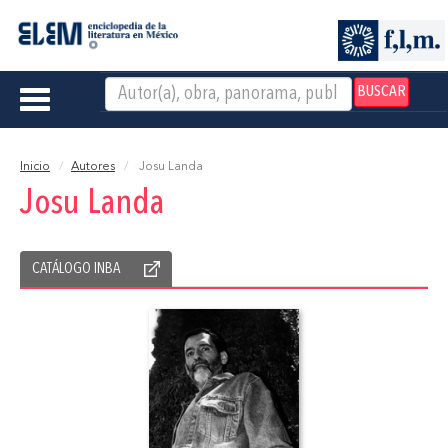
BUSCAR
Toggle
navigation
Inicio
Autores
Josu Landa
Josu Landa
CATÁLOGO INBA