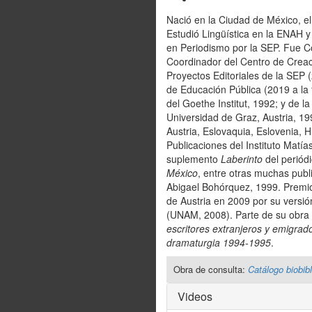
Nació en la Ciudad de México, el
Estudió Lingüística en la ENAH 
en Periodismo por la SEP. Fue C
Coordinador del Centro de Creació
Proyectos Editoriales de la SEP
de Educación Pública (2019 a la
del Goethe Institut, 1992; y de 
Universidad de Graz, Austria, 1
Austria, Eslovaquia, Eslovenia, 
Publicaciones del Instituto Matí
suplemento
Laberinto
del periód
México
, entre otras muchas pub
Abigael Bohórquez, 1999. Premio
de Austria en 2009 por su versi
(UNAM, 2008). Parte de su obra h
escritores extranjeros y emigrad
dramaturgia 1994-1995
.
Obra de consulta:
Catálogo biobibl
Videos