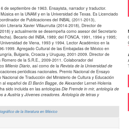
 6 de septiembre de 1963. Ensayista, narrador y traductor.
y Música en la UNAM y en la Universidad de Texas. Es Licenciado
oordinador de Publicaciones del INBAL (2011-2013),
n Literaria Xavier Villaurrutia (2014-2018), Director de
 (2018) y actualmente se desempeña como asesor del Secretario
 fecha). Becario del INBA, 1989; del FONCA, 1991, 1994 y 1995;
la Universidad de Viena, 1993 y 1994. Lector Académico en la
996-1999. Agregado Cultural de las Embajadas de México en
Hungría, Bulgaria, Croacia y Uruguay, 2001-2009. Director de
as Romero de la S.R.E., 2009-2011. Colaborador del
ico
Milenio Diario
, así como de la
Revista de la Universidad de
licaciones periódicas nacionales. Premio Nacional de Ensayo
 Nacional de Traducción del Ministerio de Cultura y Educación
ón al español de
El Barón Bagge
, de Alexander Lernet-Holenia
a sido incluida en las antologías
Die Fremde in mir, antología de
os a Austria
y
Jóvenes creadores. Antología de letras y
iográfico de la literatura en México