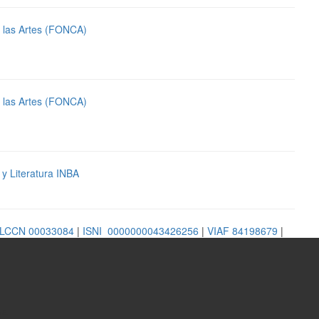
y las Artes (FONCA)
y las Artes (FONCA)
s y Literatura INBA
LCCN 00033084
|
ISNI 0000000043426256
|
VIAF 84198679
|