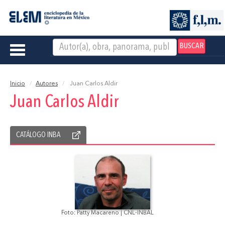
BUSCAR
Toggle
navigation
Inicio
Autores
Juan Carlos Aldir
Juan Carlos Aldir
CATÁLOGO INBA
Foto: Patty Macareno | CNL-INBAL