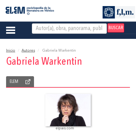
BUSCAR
Toggle
navigation
Inicio
Autores
Gabriela Warkentin
Gabriela Warkentin
ELEM
elpais.com