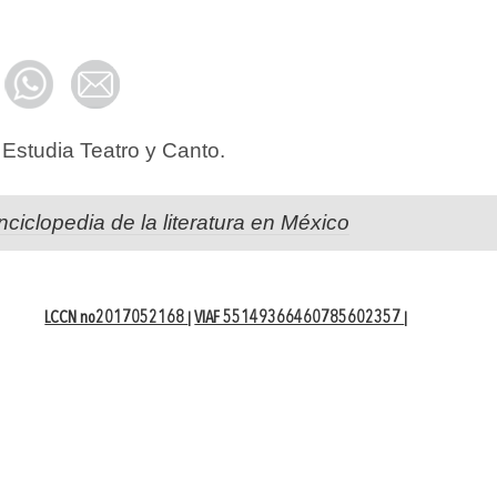
Estudia Teatro y Canto.
nciclopedia de la literatura en México
LCCN no2017052168
VIAF 55149366460785602357
|
|