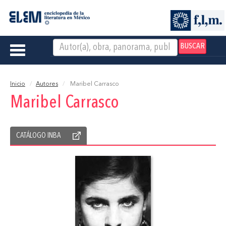
BUSCAR
Toggle
navigation
Inicio
Autores
Maribel Carrasco
Maribel Carrasco
CATÁLOGO INBA