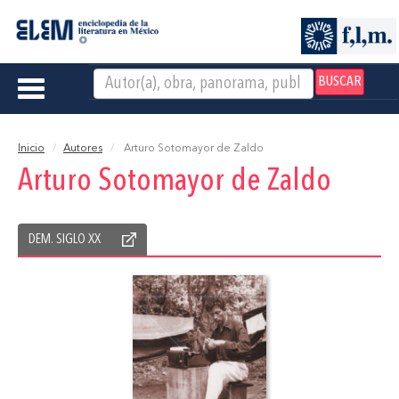
BUSCAR
Toggle
navigation
Inicio
Autores
Arturo Sotomayor de Zaldo
Arturo Sotomayor de Zaldo
DEM. SIGLO XX