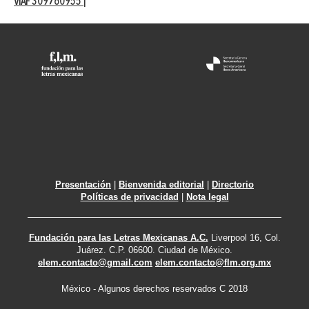
VIAF 309760955
|
Presentación
|
Bienvenida editorial
|
Directorio
Políticas de privacidad
|
Nota legal
Fundación para las Letras Mexicanas A.C.
Liverpool 16, Col.
Juárez. C.P. 06600. Ciudad de México.
elem.contacto@gmail.com
elem.contacto@flm.org.mx
México - Algunos derechos reservados C 2018