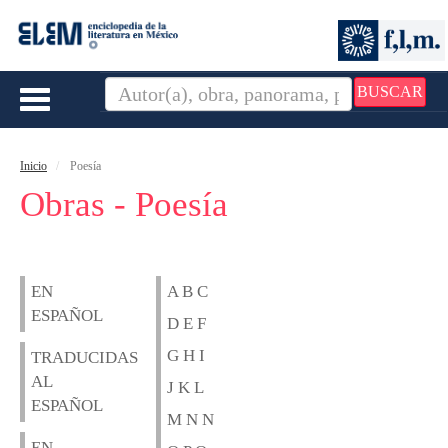
BUSCAR
Toggle
navigation
Inicio
Poesía
Obras - Poesía
EN
A B C
ESPAÑOL
D E F
G H I
TRADUCIDAS
AL
J K L
ESPAÑOL
M N N
EN