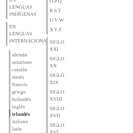
O P Q
LENGUAS
R S T
INDÍGENAS
U V W
EN
X Y Z
LENGUAS
INTERNACIONALES
SIGLO
XXI
alemán
SIGLO
asturiano
XX
catalán
SIGLO
danés
XIX
francés
griego
SIGLO
XVIII
holandés
inglés
SIGLO
irlandés
XVII
italiano
SIGLO
latín
XVI