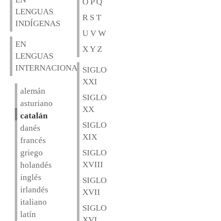
O P Q
LENGUAS
R S T
INDÍGENAS
U V W
EN
X Y Z
LENGUAS
INTERNACIONALES
SIGLO
XXI
alemán
SIGLO
asturiano
XX
catalán
SIGLO
danés
XIX
francés
griego
SIGLO
XVIII
holandés
inglés
SIGLO
irlandés
XVII
italiano
SIGLO
latín
XVI