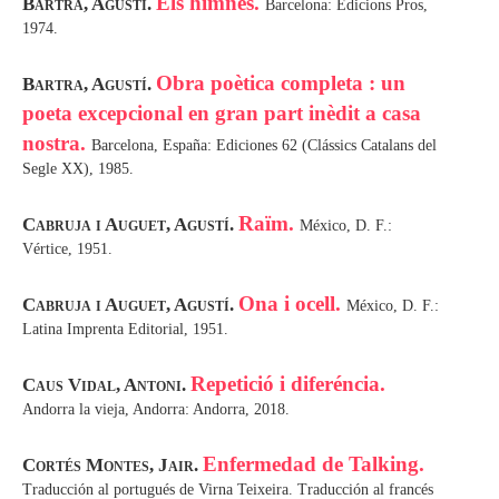
Els himnes.
Bartra, Agustí.
Barcelona: Edicions Pros,
1974.
Obra poètica completa : un
Bartra, Agustí.
poeta excepcional en gran part inèdit a casa
nostra.
Barcelona, España: Ediciones 62 (Clássics Catalans del
Segle XX), 1985.
Raïm.
Cabruja i Auguet, Agustí.
México, D. F.:
Vértice, 1951.
Ona i ocell.
Cabruja i Auguet, Agustí.
México, D. F.:
Latina Imprenta Editorial, 1951.
Repetició i diferéncia.
Caus Vidal, Antoni.
Andorra la vieja, Andorra: Andorra, 2018.
Enfermedad de Talking.
Cortés Montes, Jair.
Traducción al portugués de Virna Teixeira. Traducción al francés