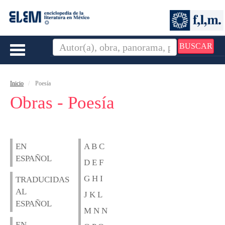
BUSCAR
Toggle
navigation
Inicio
Poesía
Obras - Poesía
EN
A B C
ESPAÑOL
D E F
G H I
TRADUCIDAS
AL
J K L
ESPAÑOL
M N N
EN