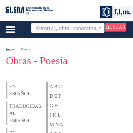
BUSCAR
Toggle
navigation
Inicio
Poesía
Obras - Poesía
EN
A B C
ESPAÑOL
D E F
G H I
TRADUCIDAS
AL
J K L
ESPAÑOL
M N N
EN