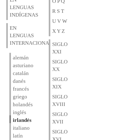
O P Q
LENGUAS
R S T
INDÍGENAS
U V W
EN
X Y Z
LENGUAS
INTERNACIONALES
SIGLO
XXI
alemán
SIGLO
asturiano
XX
catalán
SIGLO
danés
XIX
francés
griego
SIGLO
XVIII
holandés
inglés
SIGLO
irlandés
XVII
italiano
SIGLO
latín
XVI