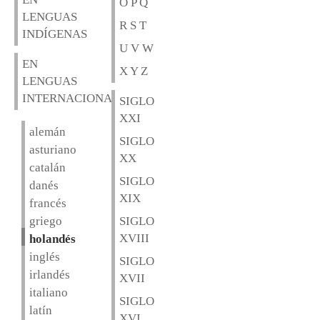
O P Q
LENGUAS
R S T
INDÍGENAS
U V W
EN
X Y Z
LENGUAS
INTERNACIONALES
SIGLO
XXI
alemán
SIGLO
asturiano
XX
catalán
SIGLO
danés
XIX
francés
griego
SIGLO
XVIII
holandés
inglés
SIGLO
irlandés
XVII
italiano
SIGLO
latín
XVI