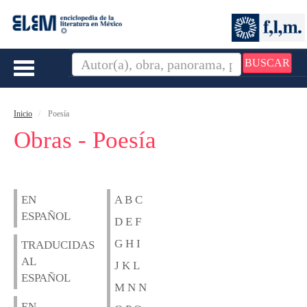
BUSCAR
Toggle
navigation
Inicio
Poesía
Obras - Poesía
EN
A B C
ESPAÑOL
D E F
G H I
TRADUCIDAS
AL
J K L
ESPAÑOL
M N N
EN