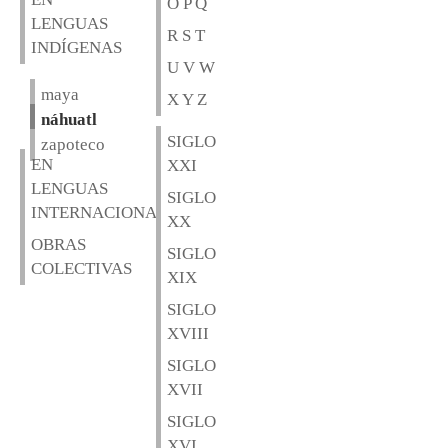
O P Q
LENGUAS
R S T
INDÍGENAS
U V W
maya
X Y Z
náhuatl
SIGLO
zapoteco
EN
XXI
LENGUAS
SIGLO
INTERNACIONALES
XX
OBRAS
SIGLO
COLECTIVAS
XIX
SIGLO
XVIII
SIGLO
XVII
SIGLO
XVI