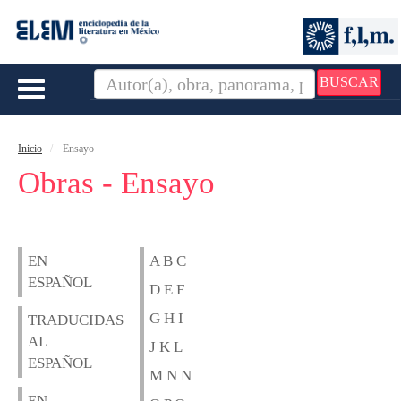
BUSCAR
Toggle
navigation
Inicio
Ensayo
Obras - Ensayo
EN
A B C
ESPAÑOL
D E F
G H I
TRADUCIDAS
AL
J K L
ESPAÑOL
M N N
EN