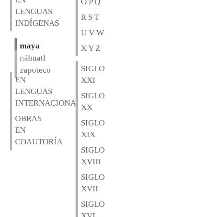
O P Q
LENGUAS
R S T
INDÍGENAS
U V W
maya
X Y Z
náhuatl
SIGLO
zapoteco
EN
XXI
LENGUAS
SIGLO
INTERNACIONALES
XX
OBRAS
SIGLO
EN
XIX
COAUTORÍA
SIGLO
XVIII
SIGLO
XVII
SIGLO
XVI