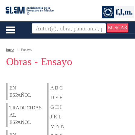
BUSCAR
Toggle
navigation
Inicio
Ensayo
Obras - Ensayo
EN
A B C
ESPAÑOL
D E F
G H I
TRADUCIDAS
AL
J K L
ESPAÑOL
M N N
EN