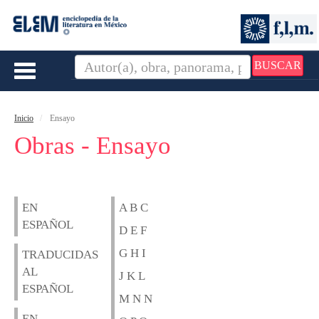
BUSCAR
Toggle
navigation
Inicio
Ensayo
Obras - Ensayo
EN
A B C
ESPAÑOL
D E F
G H I
TRADUCIDAS
AL
J K L
ESPAÑOL
M N N
EN