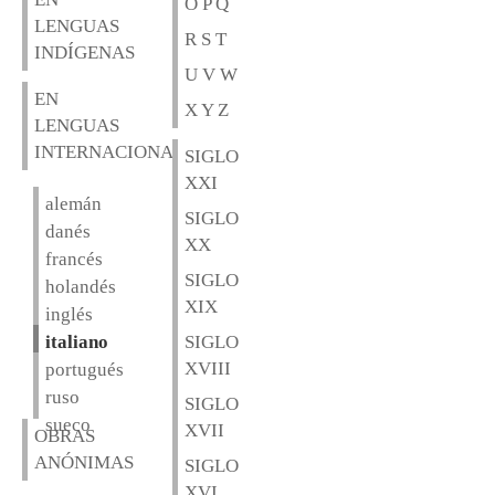
O P Q
LENGUAS
R S T
INDÍGENAS
U V W
EN
X Y Z
LENGUAS
INTERNACIONALES
SIGLO
XXI
alemán
SIGLO
danés
XX
francés
SIGLO
holandés
XIX
inglés
italiano
SIGLO
XVIII
portugués
ruso
SIGLO
sueco
XVII
OBRAS
ANÓNIMAS
SIGLO
XVI